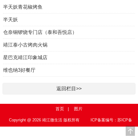
半天妖青花椒烤鱼
半天妖
仓奈铜锣烧专门店（泰和吾悦店）
靖江泰小古烤肉火锅
星巴克靖江印象城店
维也纳3好餐厅
返回栏目>>
首页
|
图片
Copyright @ 2026 靖江微生活 版权所有
ICP备案编号：苏ICP备
15010767号