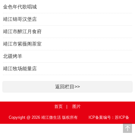
金色年代歌唱城
靖江锦哥汉堡店
靖江市醉江月食府
靖江市紫薇阁茶室
北疆烤羊
靖江牧场能量店
返回栏目>>
首页
|
图片
Copyright @ 2026 靖江微生活 版权所有
ICP备案编号：苏ICP备
15010767号