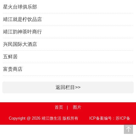
星火台球俱乐部
靖江就是柠饮品店
靖江韵神茶叶商行
兴民国际大酒店
五鲜居
富贵商店
返回栏目>>
首页
|
图片
Copyright @ 2026 靖江微生活 版权所有
ICP备案编号：苏ICP备
15010767号