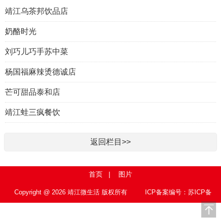
靖江乌茶邦饮品店
奶酪时光
刘巧儿巧手苏中菜
杨国福麻辣烫德诚店
芒可甜品泰和店
靖江蛙三疯餐饮
返回栏目>>
首页
|
图片
Copyright @ 2026 靖江微生活 版权所有
ICP备案编号：苏ICP备
15010767号