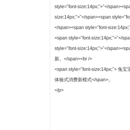
style="font-size:14px;">"</span><sp
size:14px;">"</span><span style="f
</span><span style="font-size:14p
<span style="font-size:14px;">"</
style="font-size:14px;">"</sp
新。</span><br />
<span style="font-size
体验式消费新模式</span>。
</p>