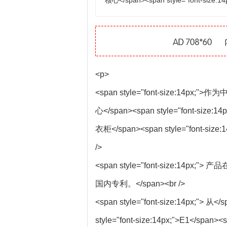
核心</span><span style="font-size:1
<p>
<span style="font-size
心</span><span style="font-size:
衣柜</span><span style="font-size:1
/>
<span style="font-size
国内专利。</span><br />
<span style="font-size:14px;"> 从</
style="font-size:14px;">E1</span>