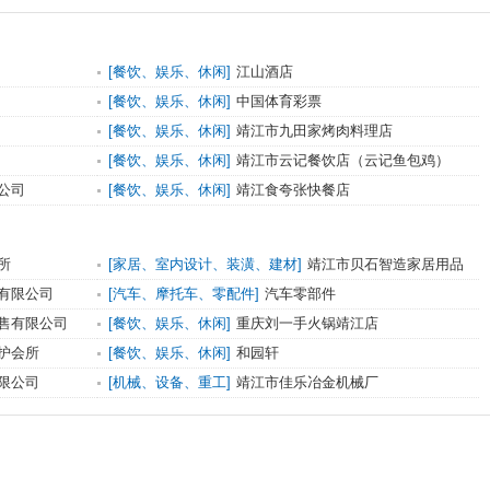
[餐饮、娱乐、休闲]
江山酒店
[餐饮、娱乐、休闲]
中国体育彩票
[餐饮、娱乐、休闲]
靖江市九田家烤肉料理店
[餐饮、娱乐、休闲]
靖江市云记餐饮店（云记鱼包鸡）
公司
[餐饮、娱乐、休闲]
靖江食夸张快餐店
所
[家居、室内设计、装潢、建材]
靖江市贝石智造家居用品
有限公司
有限公司
[汽车、摩托车、零配件]
汽车零部件
售有限公司
[餐饮、娱乐、休闲]
重庆刘一手火锅靖江店
护会所
[餐饮、娱乐、休闲]
和园轩
限公司
[机械、设备、重工]
靖江市佳乐冶金机械厂