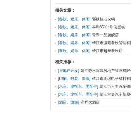
相关文章：
[餐饮、娱乐、休闲]
郭铁柱老火锅
[餐饮、娱乐、休闲]
泰和85℃ 涧·僖蛋糕
[餐饮、娱乐、休闲]
青禾一品旗舰店
[餐饮、娱乐、休闲]
靖江市瀛藏餐饮管理有
[餐饮、娱乐、休闲]
靖江市超泰餐饮店
相关推荐：
[房地产开发]
靖江静水深流房地产策划有限
[印刷、包装、造纸]
靖江市玥琪电子材料有
[汽车、摩托车、零配件]
靖江市月丰汽车修
[汽车、摩托车、零配件]
靖江宝焱汽车贸易
[酒店、旅游]
润晖大酒店